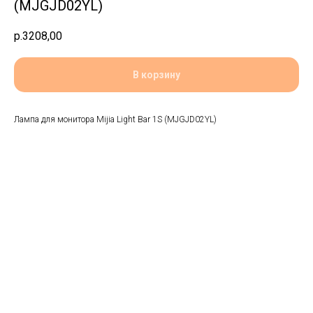
(MJGJD02YL)
р.
3208,00
В корзину
Лампа для монитора Mijia Light Bar 1S (MJGJD02YL)