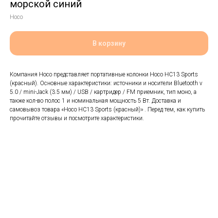
морской синий
Hoco
В корзину
Компания Hoco представляет портативные колонки Hoco HC13 Sports
(красный). Основные характеристики: источники и носители Bluetooth v
5.0 / mini-Jack (3.5 мм) / USB / картридер / FM приемник, тип моно, а
также кол-во полос 1 и номинальная мощность 5 Вт. Доставка и
самовывоз товара «Hoco HC13 Sports (красный)» . Перед тем, как купить
прочитайте отзывы и посмотрите характеристики.