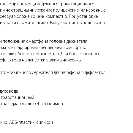
жателе при помощи надежного гравитационного
ии не страшны ни лежачие полицейские, ни неровные
ксессуар сложен очень компактно. При установке
й упор и вложите гаджет. Все действия выполняются
и положения смартфона головка держателя
вижным шарнирным креплением: комфортно
никаких бликов темных пятен. Для более прочного
дефлектора на лепестки зажима нанесены
автомобильного держателя для телефона в дефлектор
здуховода
: гравитационный
тва с диагональю 4-6.5 дюймов
кно, ABS-пластик, силикон