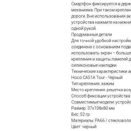
Смартфон фиксируется в дер
механизма. При таком креплен
дороги. Вне использования а
устройства нажмите на нижни
одной рукой.
Продуманные детали
Для точной удобной настройк
соединена с основанием под
использовать экран – больше 
крепления и защиты ламелей 
силиконовые накладки.
Технические характеристики 
Hoco CA51A Tour - Черный
Тип крепления: зажим
Место крепления: решетка во
Способ фиксации устройства
Совместимые модели: устройс
Размер: 37х108х80 мм
Вес: 52 гр
Материалы: PA66 / стекловоло
Цвет: черный