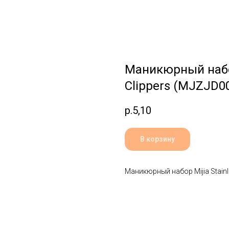
Маникюрный набор 
Clippers (MJZJD
р.
5,10
В корзину
Маникюрный набор Mijia Stainl