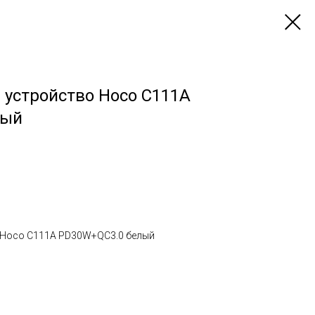
 устройство Hoco C111A
лый
о Hoco C111A PD30W+QC3.0 белый