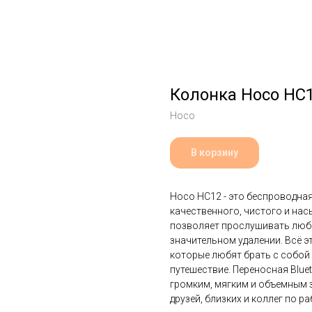
Колонка Hoco HC
Hoco
В корзину
Hoco HC12 - это беспроводная
качественного, чистого и нас
позволяет прослушивать люби
значительном удалении. Всё э
которые любят брать с собой 
путешествие. Переносная Blue
громким, мягким и объемным 
друзей, близких и коллег по ра