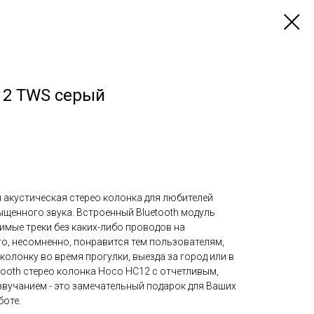
12 TWS серый
 акустическая стерео колонка для любителей
ыщенного звука. Встроенный Bluetooth модуль
мые треки без каких-либо проводов на
то, несомненно, понравится тем пользователям,
колонку во время прогулки, выезда за город или в
tooth стерео колонка Hoco HC12 с отчетливым,
звучанием - это замечательный подарок для Ваших
боте.