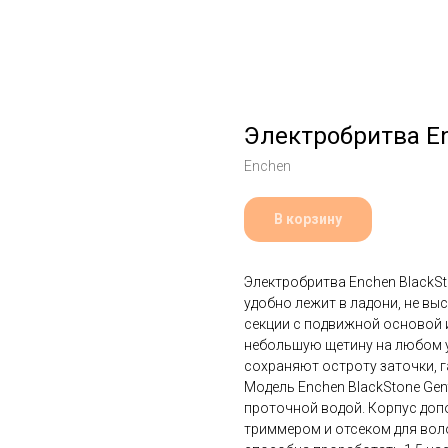
Электробритва En
Enchen
В корзину
Электробритва Enchen BlackS
удобно лежит в ладони, не вы
секции с подвижной основой
небольшую щетину на любом у
сохраняют остроту заточки, г
Модель Enchen BlackStone Gen
проточной водой. Корпус доп
триммером и отсеком для вол