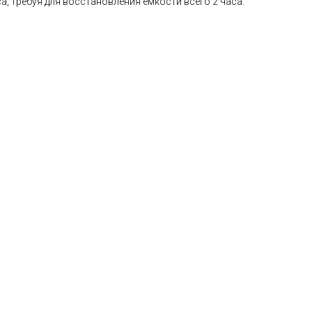
а, требуя для восстановления емкости всего 2 часа.