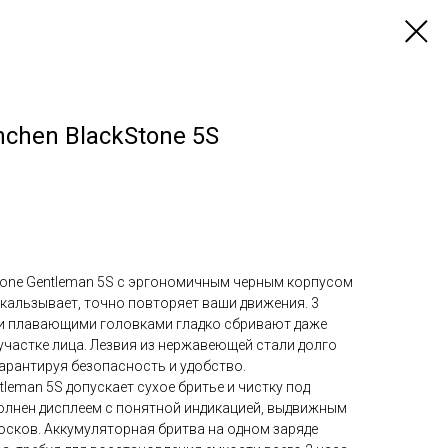
chen BlackStone 5S
tone Gentleman 5S с эргономичным черным корпусом
скальзывает, точно повторяет ваши движения. 3
 и плавающими головками гладко сбривают даже
частке лица. Лезвия из нержавеющей стали долго
арантируя безопасность и удобство.
tleman 5S допускает сухое бритье и чистку под
олнен дисплеем с понятной индикацией, выдвижным
осков. Аккумуляторная бритва на одном заряде